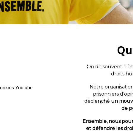
Qu
On dit souvent “L’im
droits hu
Notre organisation 
 cookies Youtube
prisonniers d’opin
déclenché
un mouve
de p
Ensemble, nous pour
et défendre les dro