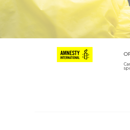
O
Ca
sp