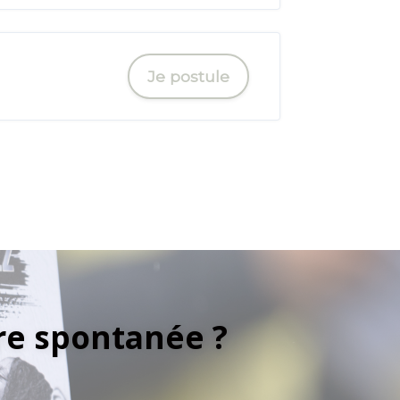
Je postule
re spontanée ?