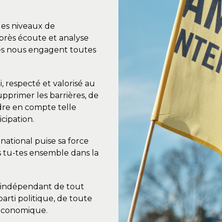
 les niveaux de
 après écoute et analyse
ises nous engagent toutes
i, respecté et valorisé au
upprimer les barrières, de
dre en compte telle
icipation.
national puise sa force
s tu-tes ensemble dans la
indépendant de tout
rti politique, de toute
 économique.