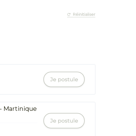
Réinitialiser
Je postule
- Martinique
Je postule